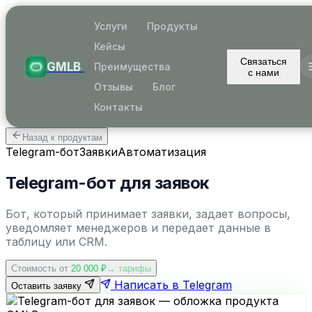
Услуги
Продукты
Кейсы
Связаться
GMLB
.
Преимущества
с нами
Отзывы
Блог
Контакты
Назад к продуктам
Telegram-бот
Заявки
Автоматизация
Telegram-бот для заявок
Бот, который принимает заявки, задает вопросы,
уведомляет менеджеров и передает данные в
таблицу или CRM.
Стоимость от
20 000
₽
→ тарифы
Написать в Telegram
Оставить заявку