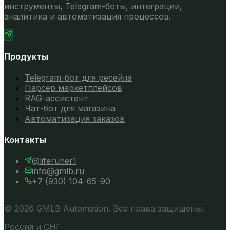
инструменты, Telegram-боты, интеграции,
аналитика и автоматизация процессов.
Продукты
Telegram-бот для ресейла
Парсер маркетплейсов
RAG-ассистент
Чат-бот для магазина
Автоматизация заказов
Контакты
@
liferuner1
info@gmlb.ru
+7 (930) 104-65-90
©
2026
GMLB Automation. Все права защищены.
Россия и СНГ