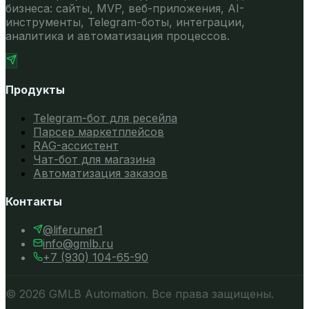
бизнеса: сайты, MVP, веб-приложения, AI-
инструменты, Telegram-боты, интеграции,
аналитика и автоматизация процессов.
Продукты
Telegram-бот для ресейла
Парсер маркетплейсов
RAG-ассистент
Чат-бот для магазина
Автоматизация заказов
Контакты
@
liferuner1
info@gmlb.ru
+7 (930) 104-65-90
©
2026
GMLB Automation. Все права защищены.