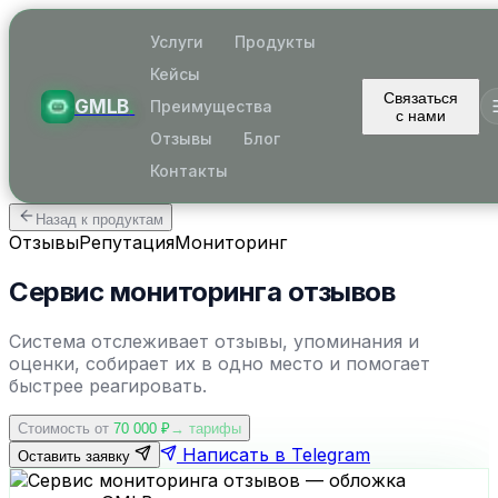
Услуги
Продукты
Кейсы
Связаться
GMLB
.
Преимущества
с нами
Отзывы
Блог
Контакты
Назад к продуктам
Отзывы
Репутация
Мониторинг
Сервис мониторинга отзывов
Система отслеживает отзывы, упоминания и
оценки, собирает их в одно место и помогает
быстрее реагировать.
Стоимость от
70 000
₽
→ тарифы
Написать в Telegram
Оставить заявку