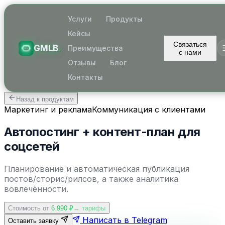
Услуги
Продукты
Кейсы
Связаться
GMLB
.
Преимущества
с нами
Отзывы
Блог
Контакты
Назад к продуктам
Маркетинг и реклама
Коммуникация с клиентами
Автопостинг + контент-план для
соцсетей
Планирование и автоматическая публикация
постов/сторис/рилсов, а также аналитика
вовлечённости.
Стоимость от
6 990
₽
→ тарифы
Написать в Telegram
Оставить заявку