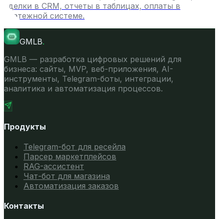
сделки в CRM, отчеты в таблицах, оплаты в
платежной системе.
GMLB
.
GMLB — разработка цифровых решений для
бизнеса: сайты, MVP, веб-приложения, AI-
инструменты, Telegram-боты, интеграции,
аналитика и автоматизация процессов.
Продукты
Telegram-бот для ресейла
Парсер маркетплейсов
RAG-ассистент
Чат-бот для магазина
Автоматизация заказов
Контакты