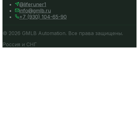
@
liferuner1
info@gmlb.ru
+7 (930) 104-65-90
©
2026
GMLB Automation. Все права защищены.
Россия и СНГ