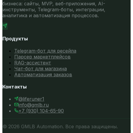
бизнеса: сайты, MVP, веб-приложения, AI-
инструменты, Telegram-боты, интеграции,
аналитика и автоматизация процессов.
Продукты
Telegram-бот для ресейла
Парсер маркетплейсов
RAG-ассистент
Чат-бот для магазина
Автоматизация заказов
Контакты
@
liferuner1
info@gmlb.ru
+7 (930) 104-65-90
©
2026
GMLB Automation. Все права защищены.