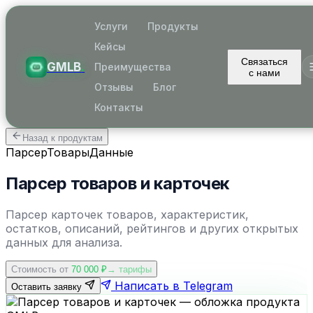
Услуги
Продукты
Кейсы
Связаться
GMLB
.
Преимущества
с нами
Отзывы
Блог
Контакты
Назад к продуктам
Парсер
Товары
Данные
Парсер товаров и карточек
Парсер карточек товаров, характеристик,
остатков, описаний, рейтингов и других открытых
данных для анализа.
Стоимость от
70 000
₽
→ тарифы
Написать в Telegram
Оставить заявку