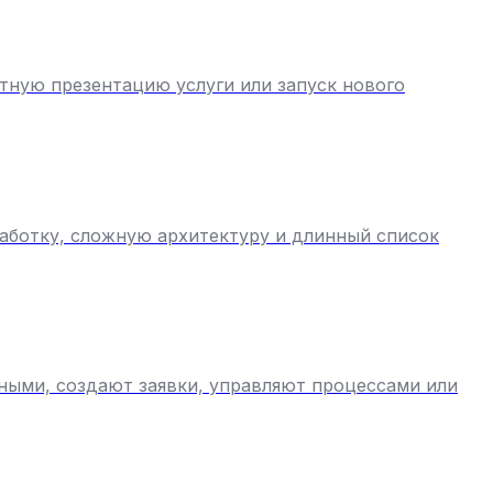
ятную презентацию услуги или запуск нового
аботку, сложную архитектуру и длинный список
нными, создают заявки, управляют процессами или