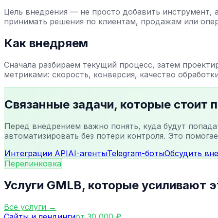
Цель внедрения — не просто добавить инструмент, а
принимать решения по клиентам, продажам или опе
Как внедряем
Сначала разбираем текущий процесс, затем проекти
метриками: скорость, конверсия, качество обработки
Связанные задачи, которые стоит 
Перед внедрением важно понять, куда будут попада
автоматизировать без потери контроля. Это помогае
Интеграции API
AI-агенты
Telegram-боты
Обсудить вн
Перелинковка
Услуги GMLB, которые усиливают э
Все услуги →
Сайты и лендинги
от 30 000 ₽