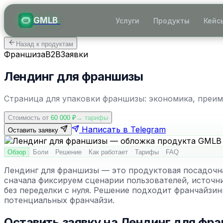
GMLB
.
Услуги
Продукты
Кейс
Назад к продуктам
Франшиза
B2B
Заявки
Лендинг для франшизы
Страница для упаковки франшизы: экономика, преиму
Стоимость от
60 000
₽
→ тарифы
Написать в Telegram
Оставить заявку
Обзор
Боли
Решение
Как работает
Тарифы
FAQ
Лендинг для франшизы — это продуктовая посадочна
сначала фиксируем сценарии пользователей, источн
без переделки с нуля. Решение подходит франчайзин
потенциальных франчайзи.
Оставить заявку на
Лендинг для фр