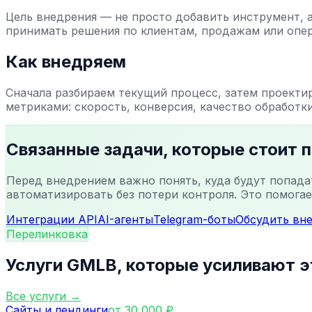
Цель внедрения — не просто добавить инструмент, а
принимать решения по клиентам, продажам или опе
Как внедряем
Сначала разбираем текущий процесс, затем проекти
метриками: скорость, конверсия, качество обработки
Связанные задачи, которые стоит 
Перед внедрением важно понять, куда будут попада
автоматизировать без потери контроля. Это помогае
Интеграции API
AI-агенты
Telegram-боты
Обсудить вн
Перелинковка
Услуги GMLB, которые усиливают э
Все услуги →
Сайты и лендинги
от 30 000 ₽