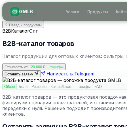
GMLB
.
Услуги
Продукты
Кейс
Назад к продуктам
B2B
Каталог
Опт
B2B-каталог товаров
Каталог продукции для оптовых клиентов: фильтры, к
Стоимость от
120 000
₽
→ тарифы
Написать в Telegram
Оставить заявку
Обзор
Боли
Решение
Как работает
Тарифы
FAQ
B2B-каталог товаров — это продуктовая посадочная
фиксируем сценарии пользователей, источники заяв
переделки с нуля. Решение подходит производителя
клиентов.
Оставить заявку на
B2B-каталог тов