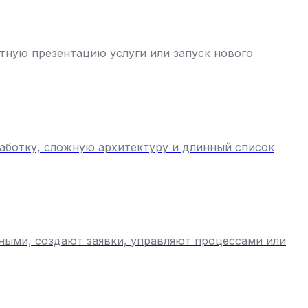
ятную презентацию услуги или запуск нового
аботку, сложную архитектуру и длинный список
нными, создают заявки, управляют процессами или